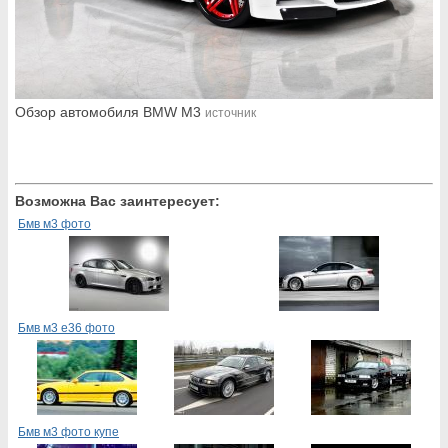
Обзор автомобиля BMW M3
источник
Возможна Вас заинтересует:
Бмв м3 фото
Бмв м3 е36 фото
Бмв м3 фото купе