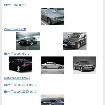
Bmw 7 e65 фото
Фото bmw 7 e38
Bmw 7 серия фото
Фото салона bmw 7
Bmw 7 series 2016 фото
Bmw 7 серии 2015 фото