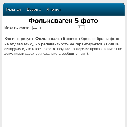
Главная
Европа
Япония
Фольксваген 5 фото
Искать фото:
Вас интересует:
Фольксваген 5 фото
. (Здесь собраны фото
на эту тематику, но релевантность не гарантируется.)
Если Вы
обнаружили, что какое-то фото нарушает авторские права или имеет не
допустимый характер, пожалуйста сообщите нам ().