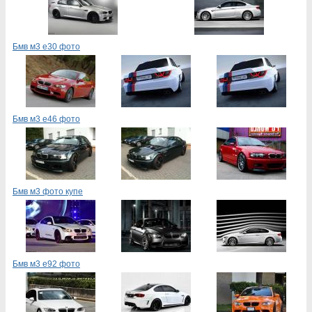
Бмв м3 е30 фото
Бмв м3 е46 фото
Бмв м3 фото купе
Бмв м3 е92 фото