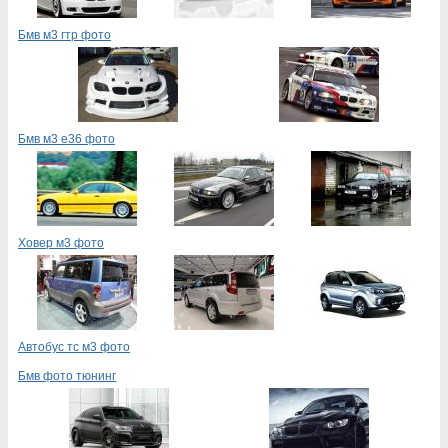
Бмв м3 гтр фото
Бмв м3 е36 фото
Ховер м3 фото
Автобус тс м3 фото
Бмв фото тюнинг