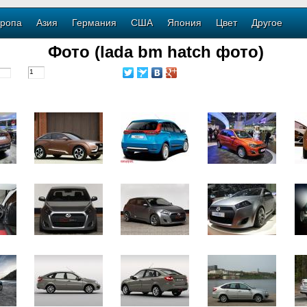
ропа
Азия
Германия
США
Япония
Цвет
Другое
Фото (lada bm hatch фото)