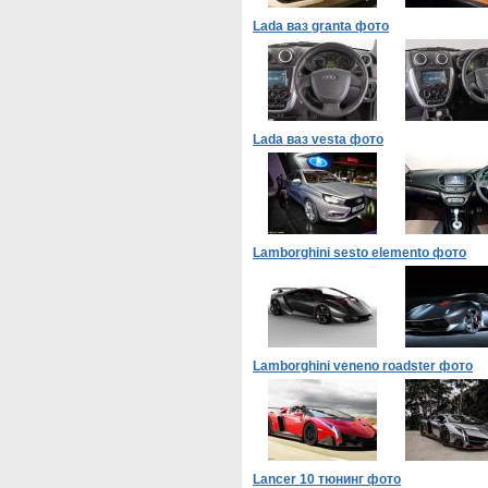
Lada ваз granta фото
Lada ваз vesta фото
Lamborghini sesto elemento фото
Lamborghini veneno roadster фото
Lancer 10 тюнинг фото