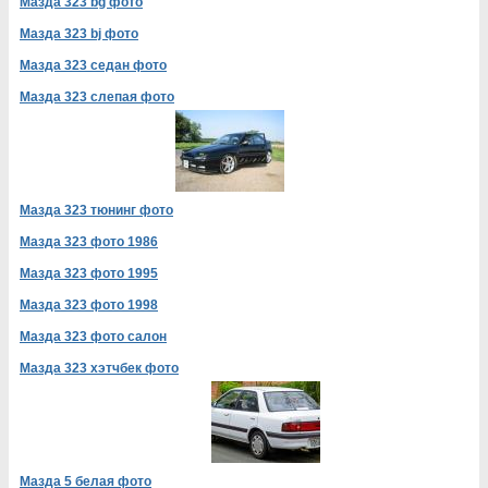
Мазда 323 bg фото
Мазда 323 bj фото
Мазда 323 седан фото
Мазда 323 слепая фото
Мазда 323 тюнинг фото
Мазда 323 фото 1986
Мазда 323 фото 1995
Мазда 323 фото 1998
Мазда 323 фото салон
Мазда 323 хэтчбек фото
Мазда 5 белая фото