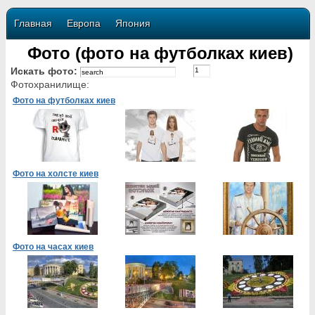
Главная
Европа
Япония
Фото (фото на футболках киев)
Искать фото:
Фотохранилище:
Фото на футболках киев
Фото на холсте киев
Фото на часах киев