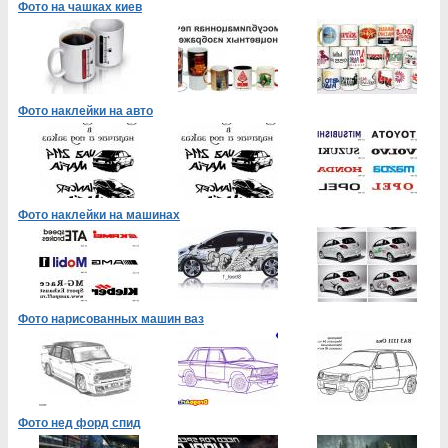
Фото на чашках киев
Фото наклейки на авто
Фото наклейки на машинах
Фото нарисованных машин ваз
Фото нед форд спид