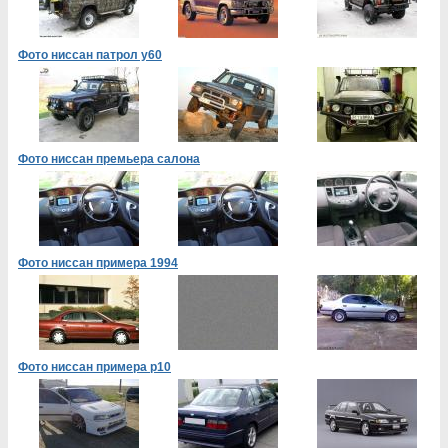
Фото ниссан патрол у60
Фото ниссан премьера салона
Фото ниссан примера 1994
Фото ниссан примера p10