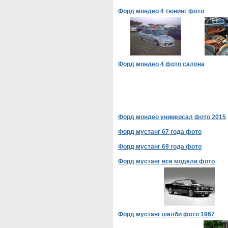
Форд мондео 4 тюнинг фото
Форд мондео 4 фото салона
Форд мондео универсал фото 2015
Форд мустанг 67 года фото
Форд мустанг 69 года фото
Форд мустанг все модели фото
Форд мустанг шелби фото 1967