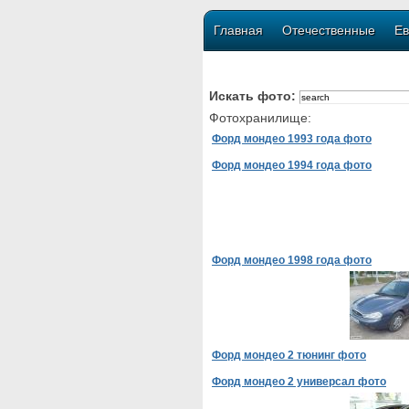
Главная
Отечественные
Ев
Искать фото:
Фотохранилище:
Форд мондео 1993 года фото
Форд мондео 1994 года фото
Форд мондео 1998 года фото
Форд мондео 2 тюнинг фото
Форд мондео 2 универсал фото