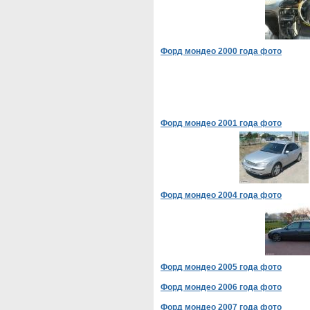
Форд мондео 2000 года фото
Форд мондео 2001 года фото
Форд мондео 2004 года фото
Форд мондео 2005 года фото
Форд мондео 2006 года фото
Форд мондео 2007 года фото