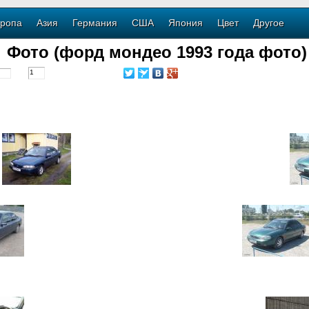
ропа
Азия
Германия
США
Япония
Цвет
Другое
Фото (форд мондео 1993 года фото)