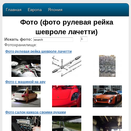
Главная
Европа
Япония
Фото (фото рулевая рейка
шевроле лачетти)
Искать фото:
Фотохранилище:
Фото рулевая рейка шевроле лачетти
Фото с машиной на аву
Фото салон камаза своими руками