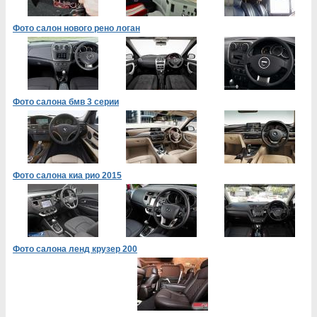
Фото салон нового рено логан
Фото салона бмв 3 серии
Фото салона киа рио 2015
Фото салона ленд крузер 200