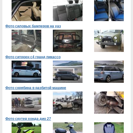
Фото силовых бамперов на уаз
Фото ситроен с4 гранд пикассо
Фото скрябина в разбитой машине
Фото скутер хонда дио 27