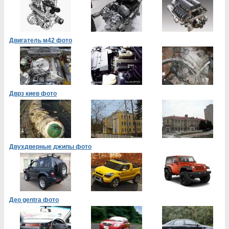
Двигатель м42 фото
Дврз киев фото
Двухдверные джипы фото
Део gentra фото