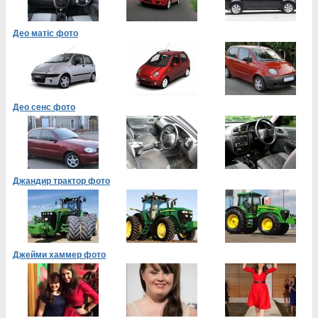
Део матіс фото
Део сенс фото
Джандир трактор фото
Джейми хаммер фото