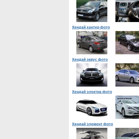
Хендай хантер фото
Хендай эквус фото
Хендай электра фото
Хендай элемент фото