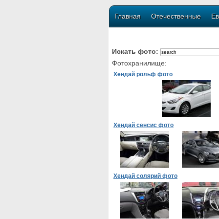
Главная
Отечественные
Ев
Искать фото:
Фотохранилище:
Хендай рольф фото
Хендай сенсис фото
Хендай солярий фото