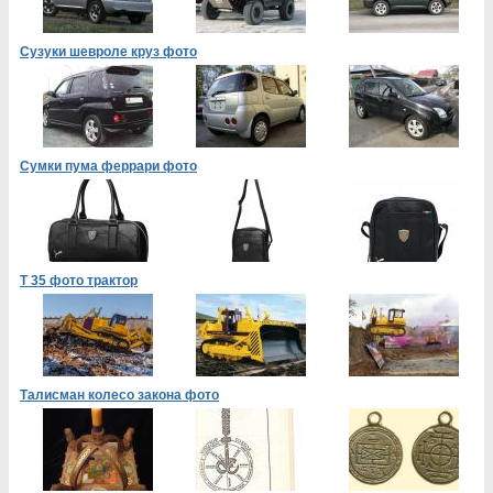
Сузуки шевроле круз фото
Сумки пума феррари фото
Т 35 фото трактор
Талисман колесо закона фото