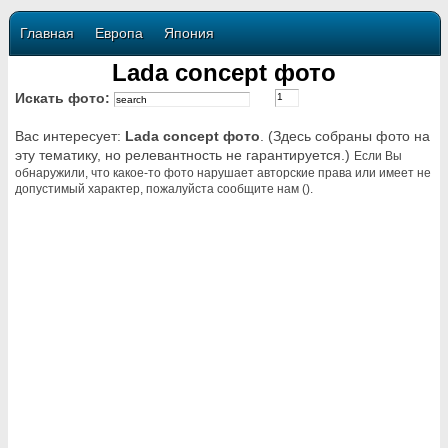
Главная
Европа
Япония
Lada concept фото
Искать фото:
Вас интересует:
Lada concept фото
. (Здесь собраны фото на
эту тематику, но релевантность не гарантируется.)
Если Вы
обнаружили, что какое-то фото нарушает авторские права или имеет не
допустимый характер, пожалуйста сообщите нам ().