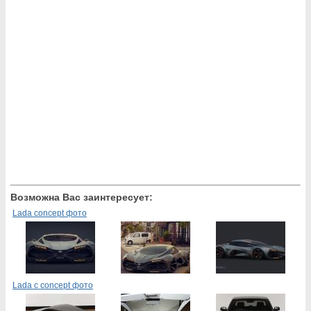
Возможна Вас заинтересует:
Lada concept фото
Lada c concept фото