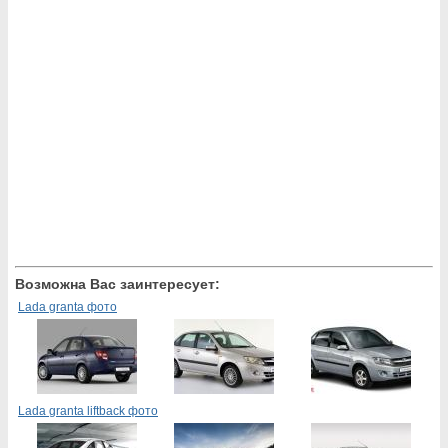
Возможна Вас заинтересует:
Lada granta фото
Lada granta liftback фото