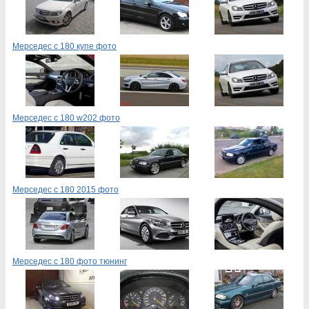
Мерседес с 180 купе фото
Мерседес с 180 w202 фото
Мерседес с 180 2015 фото
Мерседес с 180 фото тюнинг