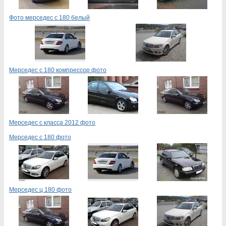
Фото мерседес с 180 белый
Мерседес с 180 компрессор фото
Мерседес с класса 2012 фото
Мерседес c 180 фото
Мерседес ц 180 фото