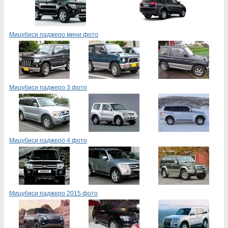
Мицубиси паджеро мини фото
Мицубиси паджеро 3 фото
Мицубиси паджеро 4 фото
Мицубиси паджеро 2015 фото