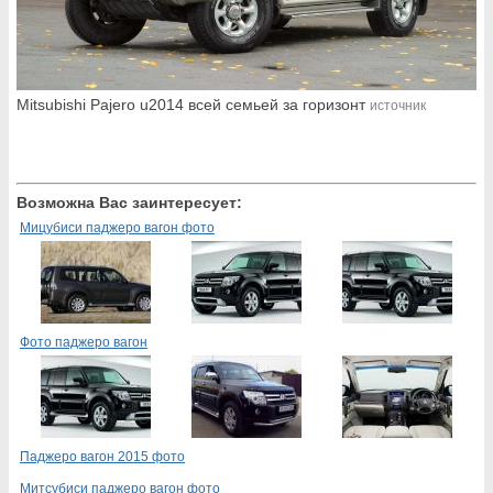
Mitsubishi Pajero u2014 всей семьей за горизонт
источник
Возможна Вас заинтересует:
Мицубиси паджеро вагон фото
Фото паджеро вагон
Паджеро вагон 2015 фото
Митсубиси паджеро вагон фото