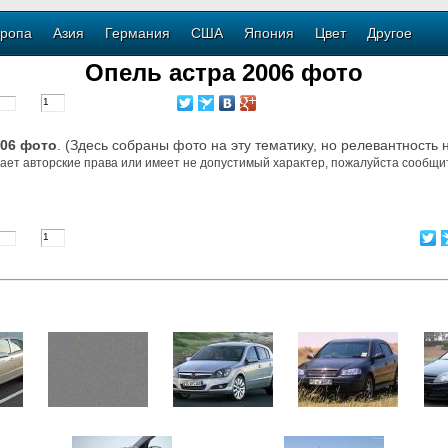
ропа
Азия
Германия
США
Япония
Цвет
Другое
Опель астра 2006 фото
006 фото
. (Здесь собраны фото на эту тематику, но релевантность 
ает авторские права или имеет не допустимый характер, пожалуйста сообщит