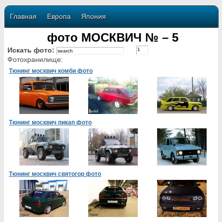
Главная
Европа
Япония
фото МОСКВИЧ № – 5
Искать фото:
Фотохранилище:
Тюнинг москвич комби фото
Тюнинг москвич пикап фото
Тюнинг москвич святогор фото