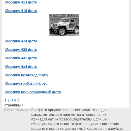
Москвич 413 фото
Москвич 416 фото
Москвич 424 фото
Москвич 430 фото
Москвич 441 фото
Москвич 4х4 фото
Москвич вездеход фото
Москвич горбатый фото
Москвич полноприводный фото
5
1
2
3
4
страницы
1
© 2014
«
hicarus.ru
»
Все фото предоставлены исключительно для
ознакомительного просмотра и права на них
принадлежат их правообладателям. Если Вы
обнаружили, что какое-то фото нарушает авторские
права или имеет не допустимый характер, пожалуйста