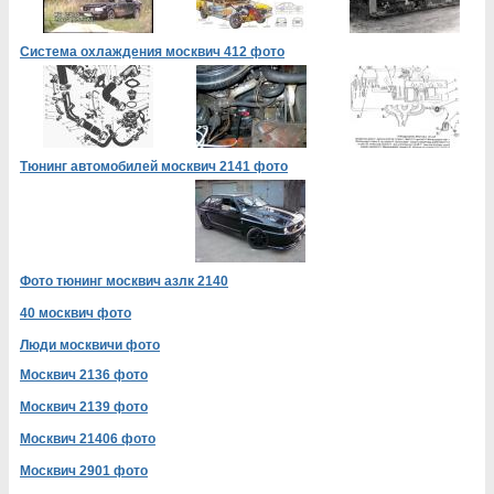
Система охлаждения москвич 412 фото
Тюнинг автомобилей москвич 2141 фото
Фото тюнинг москвич азлк 2140
40 москвич фото
Люди москвичи фото
Москвич 2136 фото
Москвич 2139 фото
Москвич 21406 фото
Москвич 2901 фото