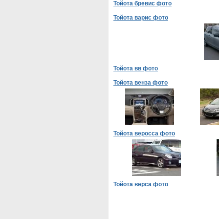
Тойота бревис фото
Тойота варис фото
Тойота вв фото
Тойота венза фото
Тойота веросса фото
Тойота верса фото