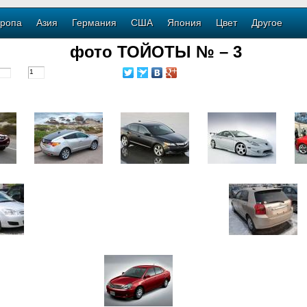
ропа
Азия
Германия
США
Япония
Цвет
Другое
фото ТОЙОТЫ № – 3