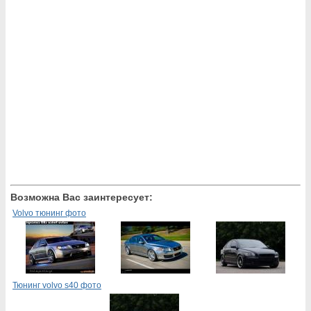
Возможна Вас заинтересует:
Volvo тюнинг фото
Тюнинг volvo s40 фото