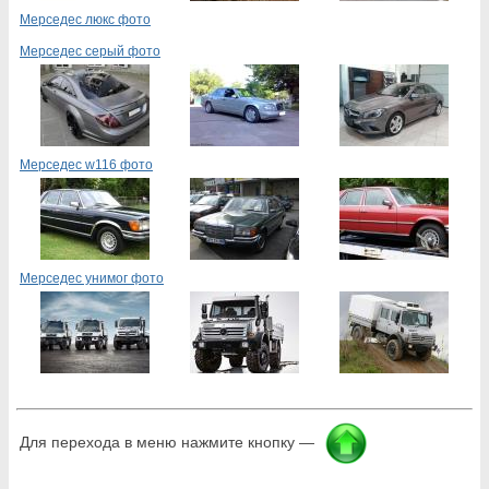
Мерседес люкс фото
Мерседес серый фото
Мерседес w116 фото
Мерседес унимог фото
Для перехода в меню нажмите кнопку —