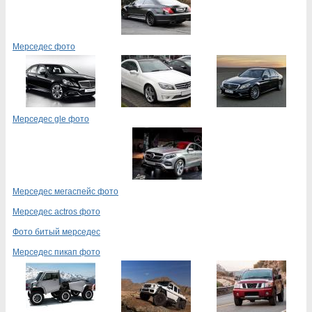
Мерседес фото
Мерседес gle фото
Мерседес мегаспейс фото
Мерседес actros фото
Фото битый мерседес
Мерседес пикап фото