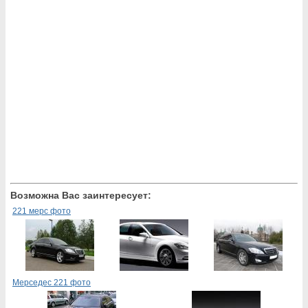
Возможна Вас заинтересует:
221 мерс фото
Мерседес 221 фото