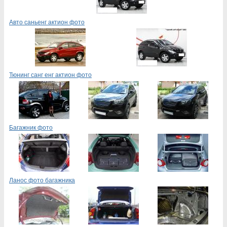
Авто саньенг актион фото
Тюнинг санг енг актион фото
Багажник фото
Ланос фото багажника