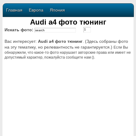
Главная
Европа
Япония
Audi a4 фото тюнинг
Искать фото:
Вас интересует:
Audi a4 фото тюнинг
. (Здесь собраны фото
на эту тематику, но релевантность не гарантируется.)
Если Вы
обнаружили, что какое-то фото нарушает авторские права или имеет не
допустимый характер, пожалуйста сообщите нам ().