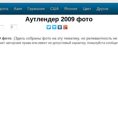
ропа
Азия
Германия
США
Япония
Цвет
Другое
Аутлендер 2009 фото
9 фото
. (Здесь собраны фото на эту тематику, но релевантность не
ает авторские права или имеет не допустимый характер, пожалуйста сообщит