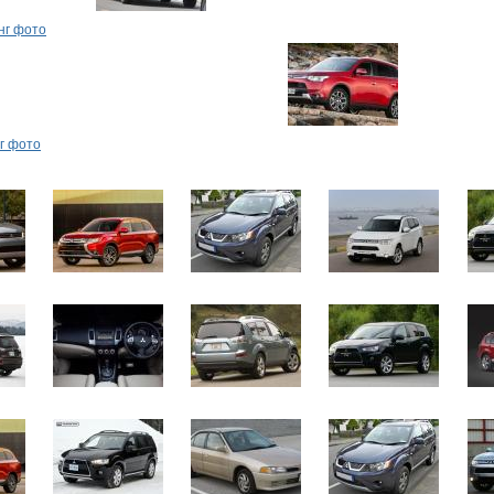
нг фото
г фото