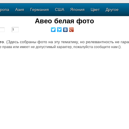
ропа
Азия
Германия
США
Япония
Цвет
Другое
Авео белая фото
то
. (Здесь собраны фото на эту тематику, но релевантность не гар
е права или имеет не допустимый характер, пожалуйста сообщите нам ().