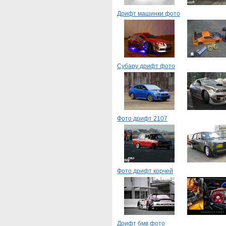
Дрифт машинки фото
Субару дрифт фото
Фото дрифт 2107
Фото дрифт корчей
Дрифт бмв фото