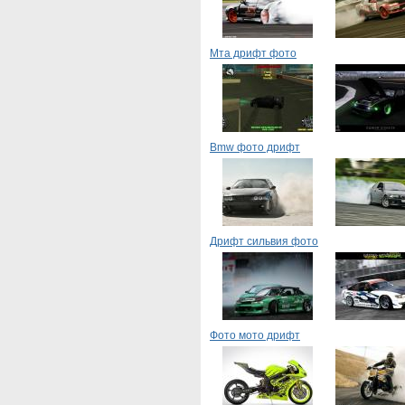
Мта дрифт фото
Bmw фото дрифт
Дрифт сильвия фото
Фото мото дрифт