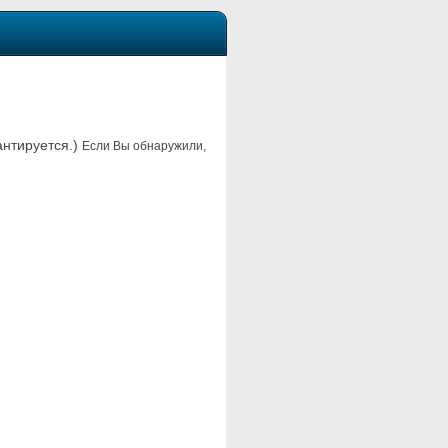
антируется.)
Если Вы обнаружили,