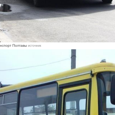
анспорт Полтавы
источник