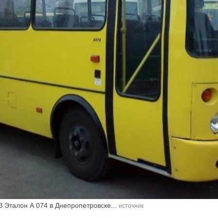
З Эталон А 074 в Днепропетровске...
источник