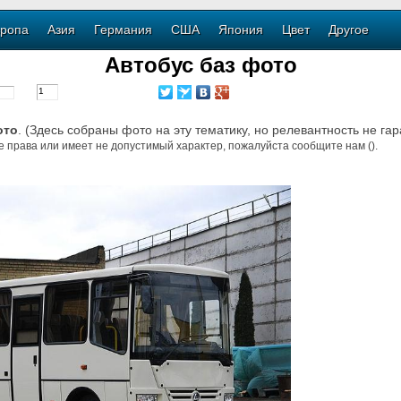
ропа
Азия
Германия
США
Япония
Цвет
Другое
Автобус баз фото
ото
. (Здесь собраны фото на эту тематику, но релевантность не га
е права или имеет не допустимый характер, пожалуйста сообщите нам ().