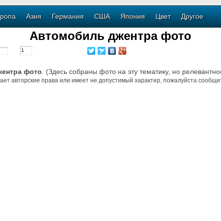
ропа
Азия
Германия
США
Япония
Цвет
Другое
Автомобиль джентра фото
жентра фото
. (Здесь собраны фото на эту тематику, но релевантно
ает авторские права или имеет не допустимый характер, пожалуйста сообщит