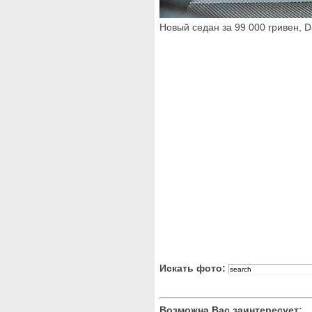
Новый седан за 99 000 гривен, D
Искать фото:
Возможна Вас заинтересует: