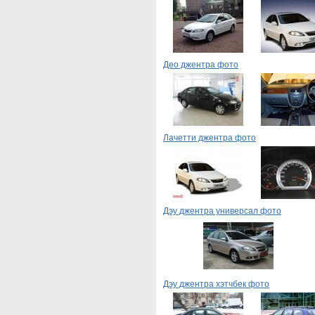
Део джентра фото
Лачетти джентра фото
Дэу джентра универсал фото
Дэу джентра хэтчбек фото