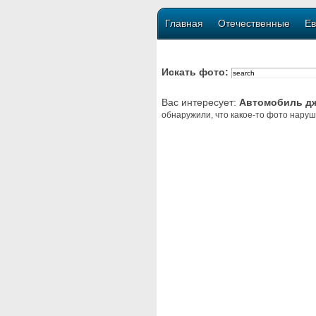
Главная
Отечественные
Ев
Искать фото:
Вас интересует:
Автомобиль д
обнаружили, что какое-то фото наруш