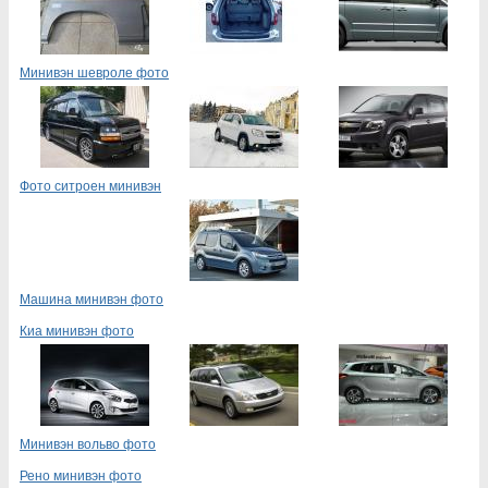
Минивэн шевроле фото
Фото ситроен минивэн
Машина минивэн фото
Киа минивэн фото
Минивэн вольво фото
Рено минивэн фото