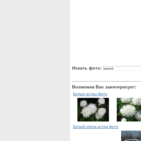
Искать фото:
Возможна Вас заинтересует:
Белые астры фото
Белый опель астра фото