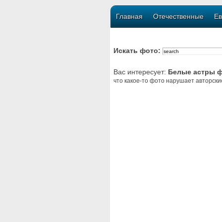
Главная
Отечественные
Ев
Искать фото:
Вас интересует:
Белые астры 
что какое-то фото нарушает авторски