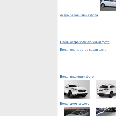
Астра белая башня фото
Опель астра хэтчбек белый фото
Белая опель астра седан фото
Белая инфинити фото
Белая джетта фото