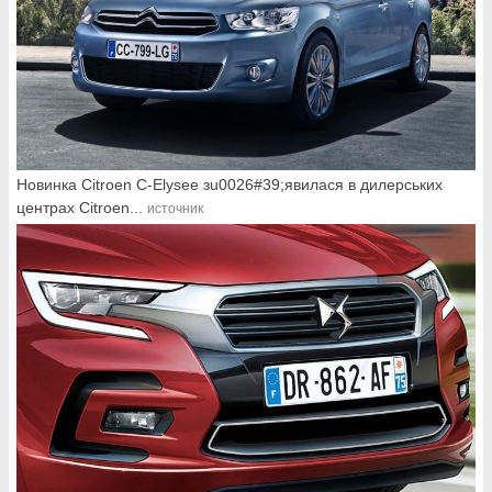
Новинка Citroen С-Elysee зu0026#39;явилася в дилерських
центрах Citroen...
источник