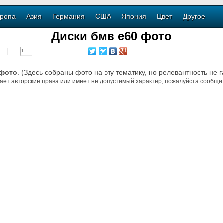
ропа
Азия
Германия
США
Япония
Цвет
Другое
Диски бмв е60 фото
 фото
. (Здесь собраны фото на эту тематику, но релевантность не 
ает авторские права или имеет не допустимый характер, пожалуйста сообщит