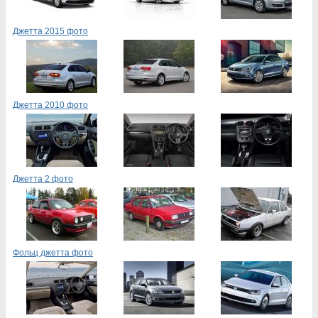
Джетта 2015 фото
Джетта 2010 фото
Джетта 2 фото
Фольц джетта фото