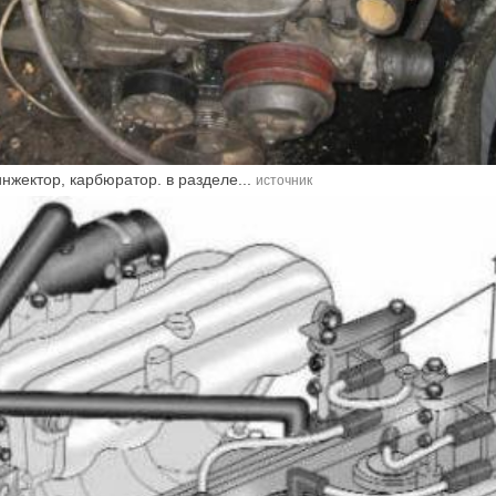
нжектор, карбюратор. в разделе...
источник