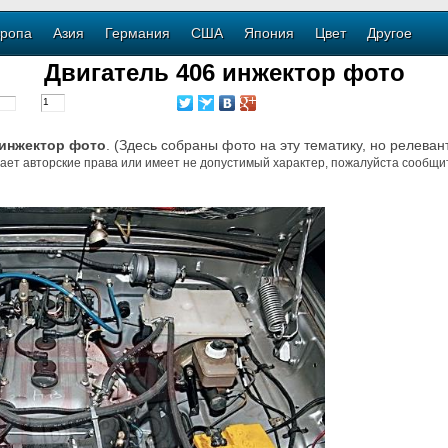
ропа
Азия
Германия
США
Япония
Цвет
Другое
Двигатель 406 инжектор фото
 инжектор фото
. (Здесь собраны фото на эту тематику, но релеван
ает авторские права или имеет не допустимый характер, пожалуйста сообщит