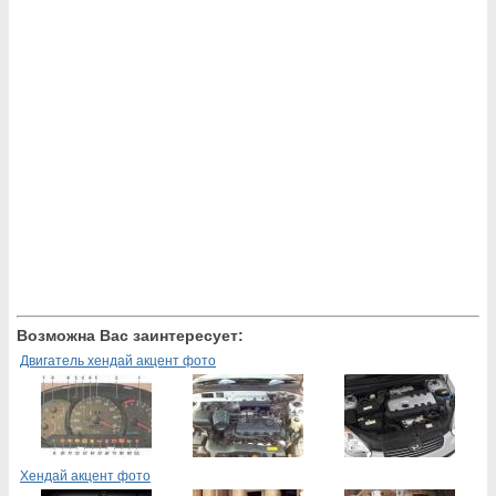
Возможна Вас заинтересует:
Двигатель хендай акцент фото
Хендай акцент фото