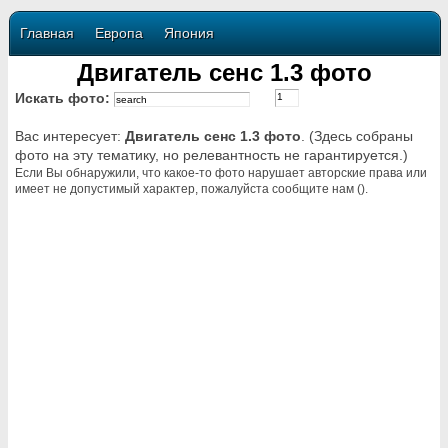
Главная
Европа
Япония
Двигатель сенс 1.3 фото
Искать фото:
Вас интересует:
Двигатель сенс 1.3 фото
. (Здесь собраны
фото на эту тематику, но релевантность не гарантируется.)
Если Вы обнаружили, что какое-то фото нарушает авторские права или
имеет не допустимый характер, пожалуйста сообщите нам ().