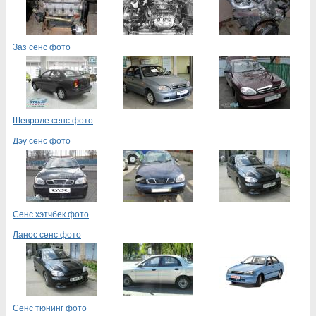
Заз сенс фото
Шевроле сенс фото
Дэу сенс фото
Сенс хэтчбек фото
Ланос сенс фото
Сенс тюнинг фото