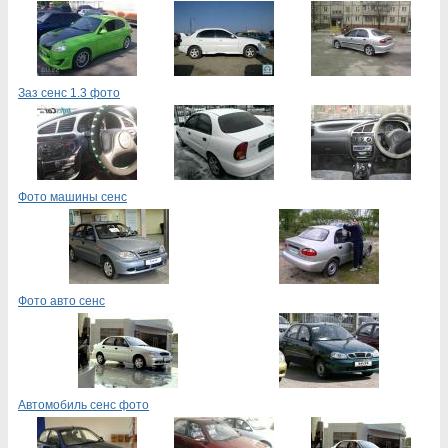
Заз сенс 1.3 фото
Фото машины сенс
Фото авто сенс
Автомобиль сенс фото