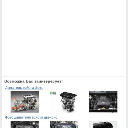
Возможна Вас заинтересует:
Двигатель тойота фото
Фото двигателя тойота авенсис