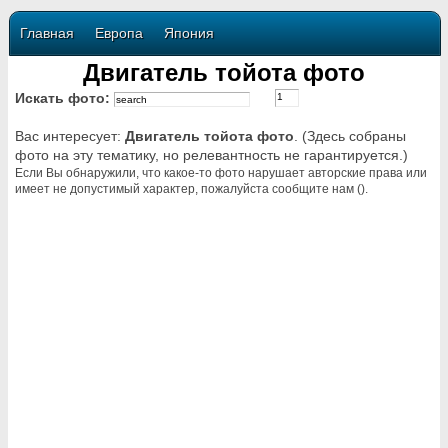
Главная
Европа
Япония
Двигатель тойота фото
Искать фото:
Вас интересует:
Двигатель тойота фото
. (Здесь собраны
фото на эту тематику, но релевантность не гарантируется.)
Если Вы обнаружили, что какое-то фото нарушает авторские права или
имеет не допустимый характер, пожалуйста сообщите нам ().