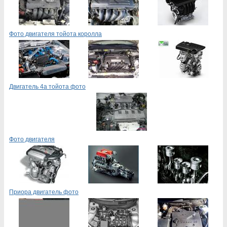
Фото двигателя тойота королла
Двигатель 4а тойота фото
Фото двигателя
Приора двигатель фото