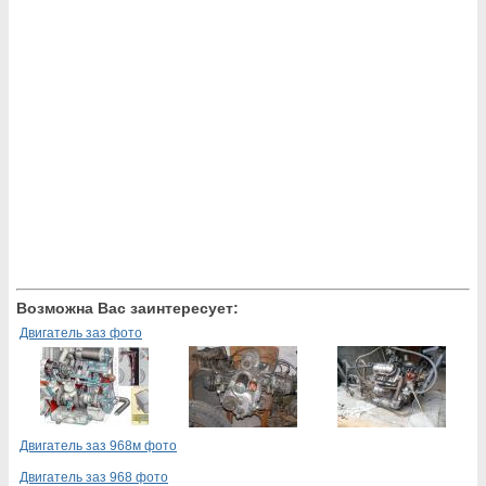
Возможна Вас заинтересует:
Двигатель заз фото
Двигатель заз 968м фото
Двигатель заз 968 фото