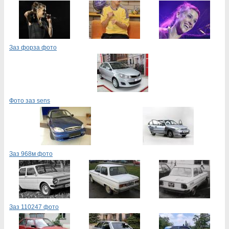
Заз форза фото
Фото заз sens
Заз 968м фото
Заз 110247 фото