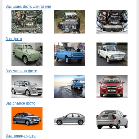
Заз шанс фото двигателя
Заз фото
Заз машина фото
Заз chance фото
Заз певица фото