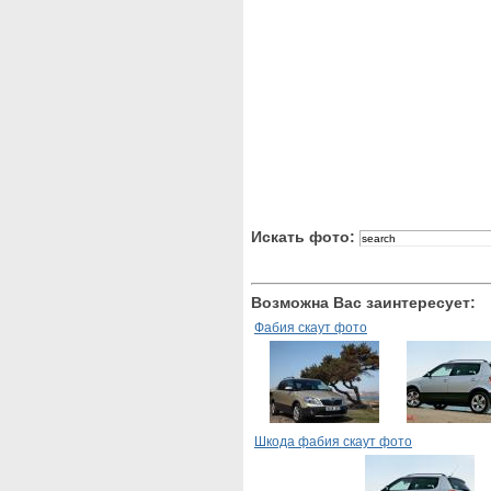
Искать фото:
Возможна Вас заинтересует:
Фабия скаут фото
Шкода фабия скаут фото