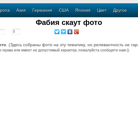
ропа
Азия
Германия
США
Япония
Цвет
Другое
Фабия скаут фото
ото
. (Здесь собраны фото на эту тематику, но релевантность не га
е права или имеет не допустимый характер, пожалуйста сообщите нам ().