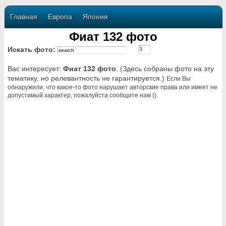
Главная
Европа
Япония
Фиат 132 фото
Искать фото:
Вас интересует:
Фиат 132 фото
. (Здесь собраны фото на эту
тематику, но релевантность не гарантируется.)
Если Вы
обнаружили, что какое-то фото нарушает авторские права или имеет не
допустимый характер, пожалуйста сообщите нам ().