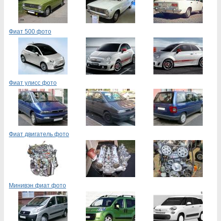
Фиат 500 фото
Фиат улисс фото
Фиат двигатель фото
Минивэн фиат фото