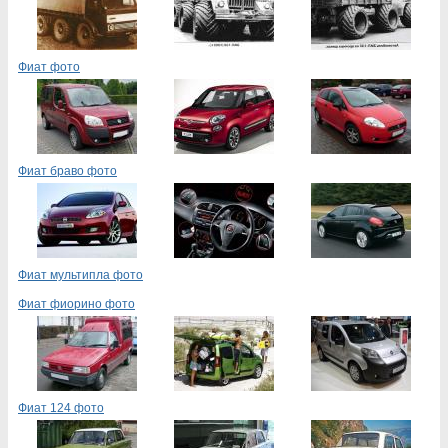
Фиат фото
Фиат браво фото
Фиат мультипла фото
Фиат фиорино фото
Фиат 124 фото