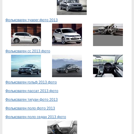
Фольксваген туарег фото 2013
Фольксваген сс 2013 фото
Фольксваген гольф 2013 фото
Фольксваген пассат 2013 фото
Фольксваген тигуан фото 2013
Фольксваген поло фото 2013
Фольксваген поло седан 2013 фото