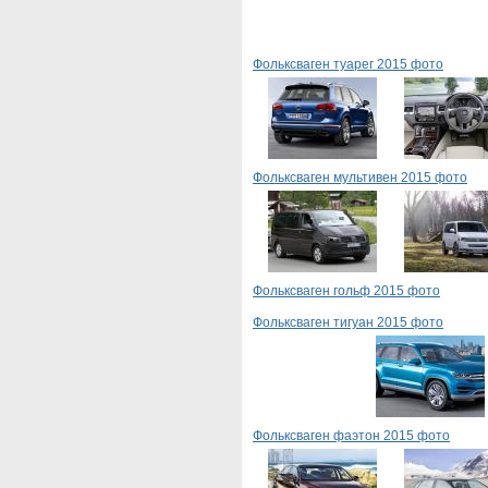
Фольксваген туарег 2015 фото
Фольксваген мультивен 2015 фото
Фольксваген гольф 2015 фото
Фольксваген тигуан 2015 фото
Фольксваген фаэтон 2015 фото