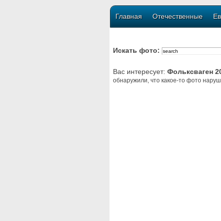
Главная
Отечественные
Ев
Искать фото:
Вас интересует:
Фольксваген 2
обнаружили, что какое-то фото наруш