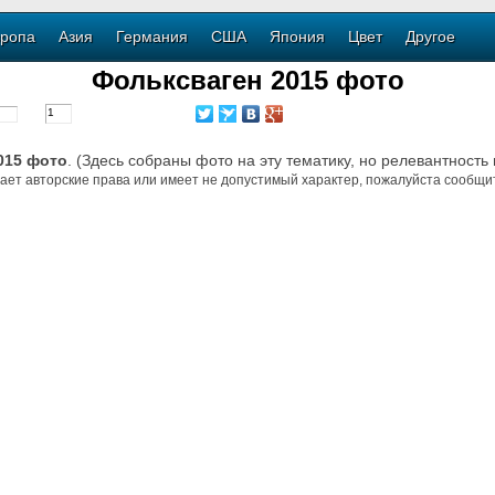
ропа
Азия
Германия
США
Япония
Цвет
Другое
Фольксваген 2015 фото
015 фото
. (Здесь собраны фото на эту тематику, но релевантность
ает авторские права или имеет не допустимый характер, пожалуйста сообщит