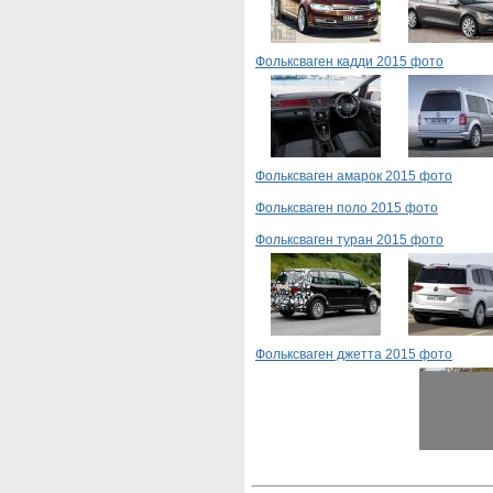
Фольксваген кадди 2015 фото
Фольксваген амарок 2015 фото
Фольксваген поло 2015 фото
Фольксваген туран 2015 фото
Фольксваген джетта 2015 фото