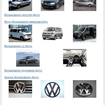
Фольксваген логотип фото
Фото фольксваген микроавтобус
Фольксваген сс фото
Фольксваген грузовики фото
Значок фольксваген фото