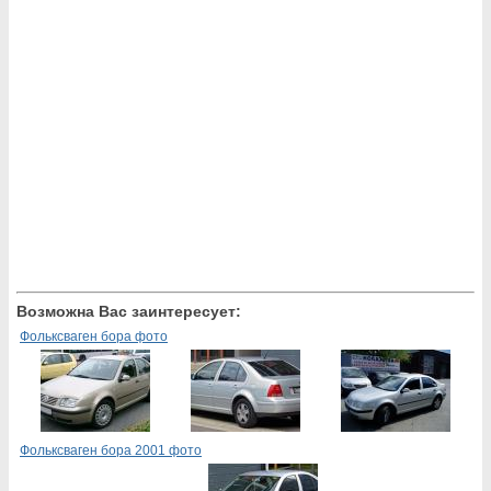
Возможна Вас заинтересует:
Фольксваген бора фото
Фольксваген бора 2001 фото