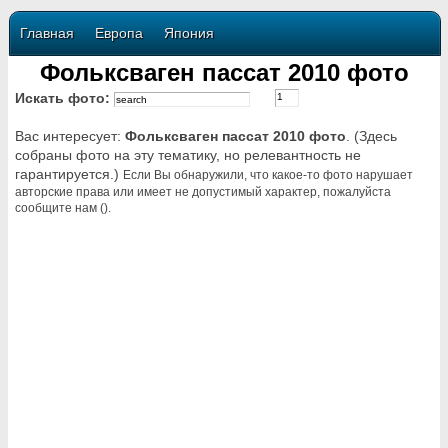
Главная
Европа
Япония
Фольксваген пассат 2010 фото
Искать фото:
Вас интересует:
Фольксваген пассат 2010 фото
. (Здесь
собраны фото на эту тематику, но релевантность не
гарантируется.)
Если Вы обнаружили, что какое-то фото нарушает
авторские права или имеет не допустимый характер, пожалуйста
сообщите нам ().