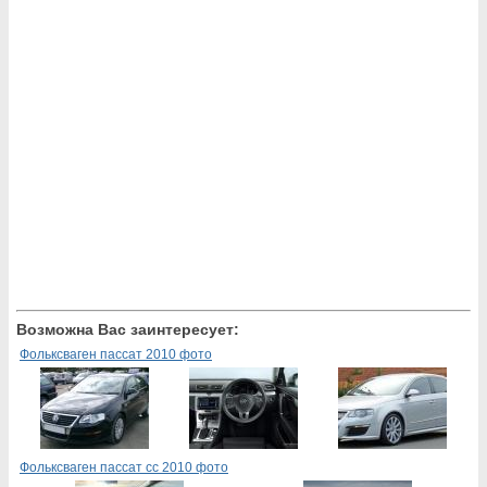
Возможна Вас заинтересует:
Фольксваген пассат 2010 фото
Фольксваген пассат сс 2010 фото