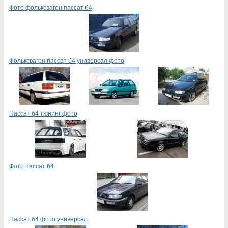
Фото фольксваген пассат б4
Фольксваген пассат б4 универсал фото
Пассат б4 тюнинг фото
Фото пассат б4
Пассат б4 фото универсал