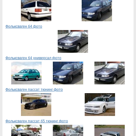
Фольксваген б4 фото
Фольксваген б4 универсал фото
Фольксваген пассат тюнинг фото
Фольксваген пассат б5 тюнинг фото