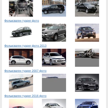
Фольксваген туарег фото
Фольксваген туарег фото 2013
Фольксваген туарег 2007 фото
Фольксваген туарег 2016 фото