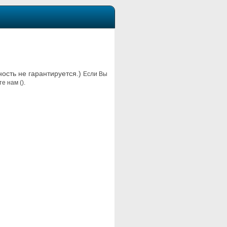
ность не гарантируется.)
Если Вы
е нам ().