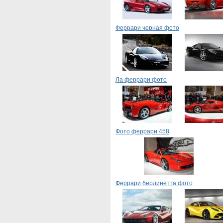
Феррари черная фото
Ла феррари фото
Фото феррари 458
Феррари берлинетта фото