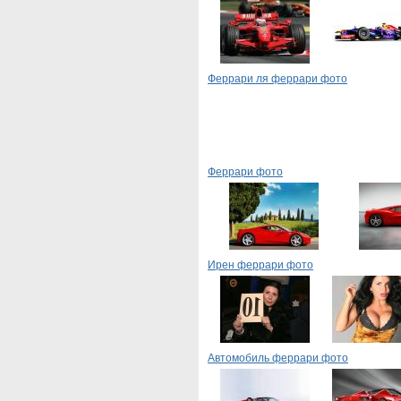
Феррари ля феррари фото
Феррари фото
Ирен феррари фото
Автомобиль феррари фото