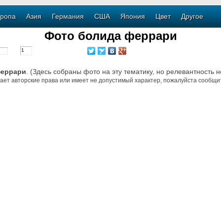
ропа
Азия
Германия
США
Япония
Цвет
Другое
Фото болида феррари
феррари
. (Здесь собраны фото на эту тематику, но релевантность 
ает авторские права или имеет не допустимый характер, пожалуйста сообщит